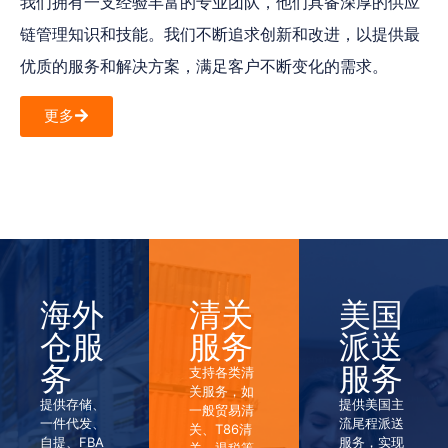
我们拥有一支经验丰富的专业团队，他们具备深厚的供应
链管理知识和技能。我们不断追求创新和改进，以提供最
优质的服务和解决方案，满足客户不断变化的需求。
更多
海外
清关
美国
仓服
服务
派送
务
服务
支持各类清
关服务，如
提供存储、
提供美国主
一般贸易清
一件代发、
流尾程派送
关、T86清
自提、FBA
服务，实现