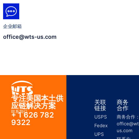
企业邮箱
office@wts-us.com
专注美国本土供
关联
商务
应链解决方案
链接
合作
联系我们
+ 1 626 782
USPS
商务合作
9322
office@wt
Fedex
us.com
UPS